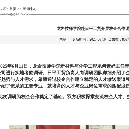
位置：
首页
>> 新闻中心
龙岩技师学院赴日平工贸开展校企合作
来源： 更新时间：2025-06-16 点击数：8097
2025
年
6
月
11
日，
龙岩技师学院新材料与化学工程系何素妤主任
公司进行实地考察调研
。
日平工贸负责人向调研团队详细介绍了
展趋势与人才需求
，
希望通过校企合作建立稳定的人才输送渠道
介绍了
该
系的主要专业
，就培育的人才与企业岗位需求的匹配度
此次调研为
校企
合作奠定了基础。
双方积极探索交流校企人才、